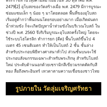
พระราชทานวิสุงคามสีมาเมื่อวันที่ 30 ตุลาคม พ.ศ.
2479[2] อุโบสถของวัดสร้างเมื่อ พ.ศ. 2479 มีการบูรณะ
ซ่อมแซมเล็ก ๆ น้อย ๆ มาโดยตลอด พื้นที่ของอุโบสถ
เริ่มอยู่ต่ำกว่าพื้นถนนโดยรอบอย่างมาก เมื่อเกิดฝนตก
น้ำท่วมขัง ก็จะเกิดปัญหาน้ำท่วมขังในบริเวณโบสถ์ ใน
ช่วงปี พ.ศ. 2560 จึงริเริ่มบูรณะอุโบสถครั้งใหญ่ โดยจะ
ใช้ระบบไฮโดรลิก ทำการยก (ดีด) พื้นโบสถ์ขึ้นไป 4
เมตร 45 เซนติเมตร ทำให้เป็นโบสถ์ 2 ชั้น ชั้นล่าง
สำหรับประกอบพิธีทางศาสนาทั่วไป ส่วนชั้นบนจะใช้
ประกอบสังฆกรรมเฉพาะสำหรับพระภิกษุ สำหรับโบสถ์
ใหม่ ประดับด้านนอกด้วยเซรามิกสีเขียวมรกตตัดกับสี
ทอง สื่อถึงพระอินทร์ เทวดาตามความเชื่อของชาวไทย
รูปภายใน
วัดลุ่มเจริญศรัทธา