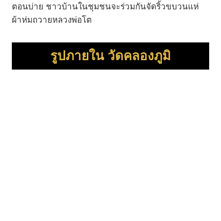
ตอนบ่าย ชาวบ้านในชุมชนจะร่วมกันจัดริ้วขบวนแห่
ผ้าห่มถวายหลวงพ่อโต
รูปภายใน
วัดคลองภูมิ